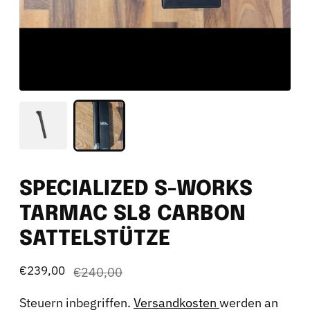
SPECIALIZED S-WORKS
TARMAC SL8 CARBON
SATTELSTÜTZE
€239,00
Regulärer
€240,00
Preis
Steuern inbegriffen.
Versandkosten
werden an